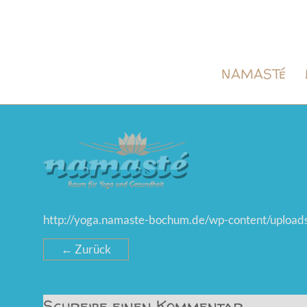
NAMASTé
http://yoga.namaste-bochum.de/wp-content/upload
← Zurück
Schreibe einen Kommentar