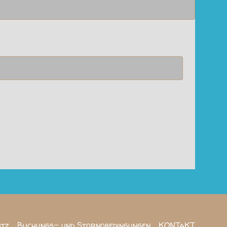
utz
Buchungs- und Stornobedingungen
KONTaKT