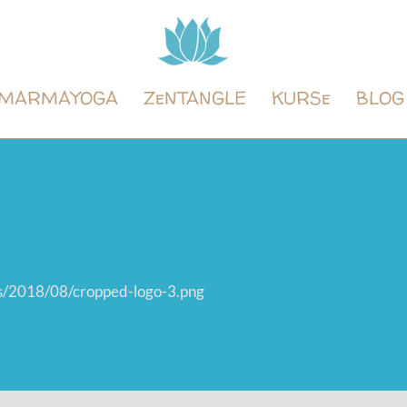
Tintenyoga
Zentangle
und
MARMAYOGA
ZeNTANGLE
KURSe
BLOG
Marmayoga
s/2018/08/cropped-logo-3.png