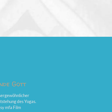
nde Gott
ssergewöhnlicher
ntstehung des Yogas.
esy mfa Film