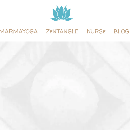
Tintenyoga
Zentangle
und
MARMAYOGA
ZeNTANGLE
KURSe
BLOG
Marmayoga