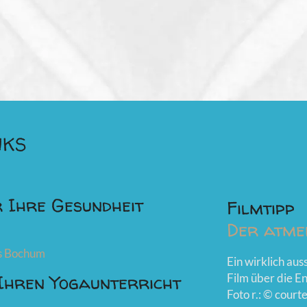
NKS
 Ihre Gesundheit
Filmtipp
Der atme
es Bochum
Ein wirklich au
Ihren Yogaunterricht
Film über die E
Foto r.: © court