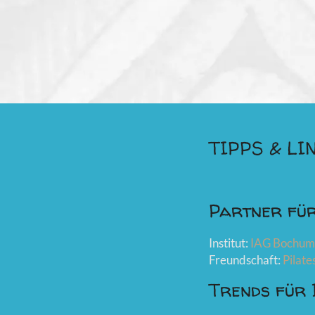
TIPPS & LI
Partner für
Institut:
IAG Bochum
Freundschaft:
Pilat
Trends für 