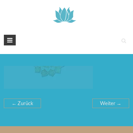
Tintenyoga
Zentangle
und
Marmayoga
← Zurück
Weiter →