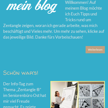
Willkommen! Auf
meinem Blog möchte
ich Euch Tipps und
Tricks rund um
Zentangle zeigen, woran ich gerade arbeite, was mich
beschäftigt und Vieles mehr. Um mehr zu sehen, klicke auf
das jeweilige Bild. Danke fürs Vorbeischauen!
Weiterlesen
Schön war’s!
Der Info-Tag zum
Thema „Zentangle ®“
im Seniorenbüro Ost hat
mir viel Freude
gemacht. Es zeigte