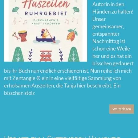
Autorin in den
Händen zu halten!
Unser
gemeinsamer,
entspannter
Nachmittag ist
schon eine Weile
her und es hat ein
bisschen gedauert
bis ihr Buch nun endlich erschienen ist. Nun reihe ich mich
mit Zentangle ®️ ein in eine vielfältige Sammlung von
erholsamen Auszeiten, die Tanja hier beschreibt. Ein
bisschen stolz
Weiterlesen