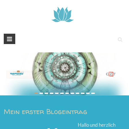
Tintenyoga
Zentangle
und
Marmayoga
ÜBER MICH...
Mein erster Blogeintrag
Hallo und herzlich