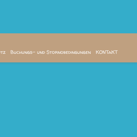
utz
Buchungs- und Stornobedingungen
KONTaKT