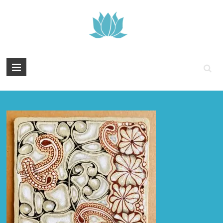
Tintenyoga
Zentangle
und
Marmayoga