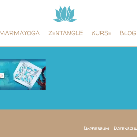
Tintenyoga
Zentangle
und
MARMAYOGA
ZeNTANGLE
KURSe
BLOG
Marmayoga
Impressum
Datensch