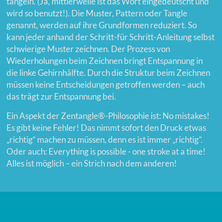
tangeln. (Ja, mittlerweile ist das Wort eingedeutscht und
wird so benutzt!). Die Muster, Pattern oder Tangle
genannt, werden auf ihre Grundformen reduziert. So
kann jeder anhand der Schritt-für Schritt-Anleitung selbst
schwierige Muster zeichnen. Der Prozess von
Wiederholungen beim Zeichnen bringt Entspannung in
die linke Gehirnhälfte. Durch die Struktur beim Zeichnen
müssen keine Entscheidungen getroffen werden – auch
das trägt zur Entspannung bei.
Ein Aspekt der Zentangle®-Philosophie ist: No mistakes!
Es gibt keine Fehler! Das nimmt sofort den Druck etwas
„richtig“ machen zu müssen, denn es ist immer „richtig”.
Oder auch: Everything is possible - one stroke at a time!
Alles ist möglich – ein Strich nach dem anderen!