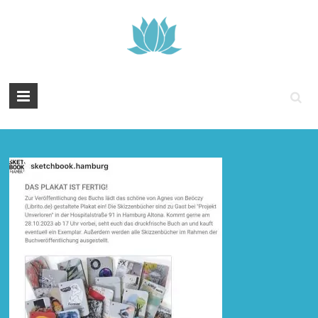
Tintenyoga
Zentangle
und
Marmayoga