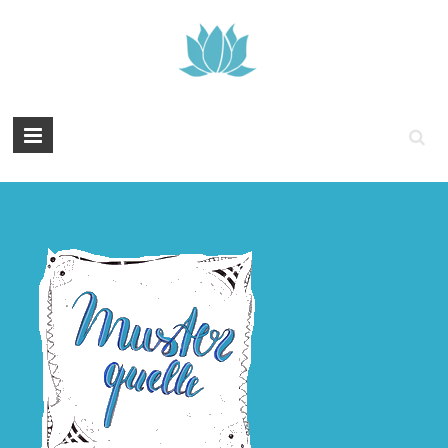
Tintenyoga
Zentangle
und
Marmayoga