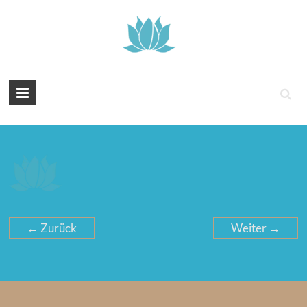
Tintenyoga
Zentangle
und
Marmayoga
← Zurück
Weiter →