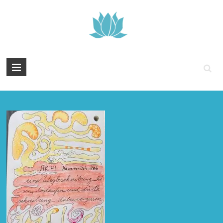
Tintenyoga
Zentangle
und
Marmayoga