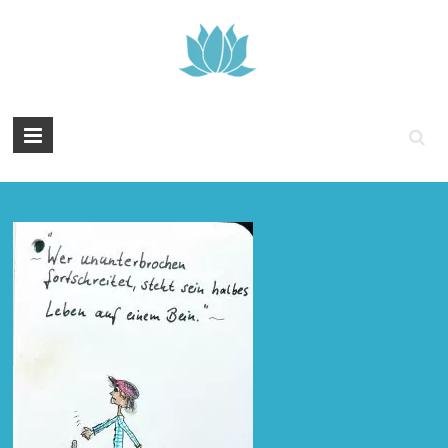
Tintenyoga
Zentangle
und
Marmayoga