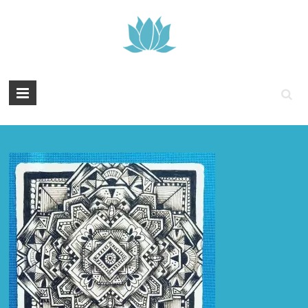
Tintenyoga
Zentangle
und
Marmayoga