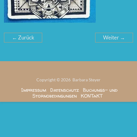
← Zurück
Weiter →
Copyright © 2026 Barbara Steyer
Impressum
Datenschutz
Buchungs- und
Stornobedingungen
KONTaKT