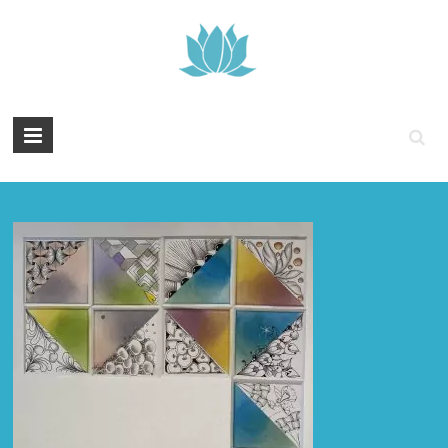
Tintenyoga
Zentangle
und
Marmayoga