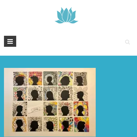
Tintenyoga
Zentangle
und
Marmayoga