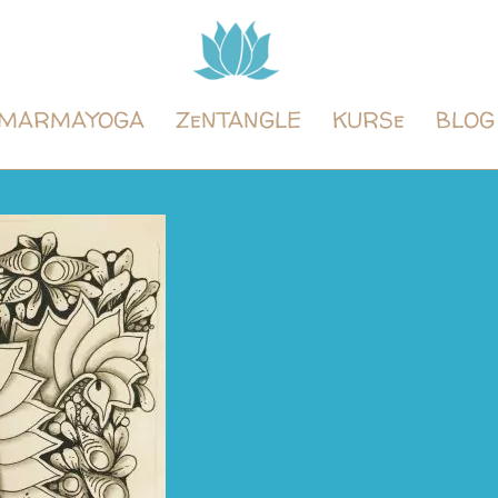
Tintenyoga
Zentangle
und
MARMAYOGA
ZeNTANGLE
KURSe
BLOG
Marmayoga