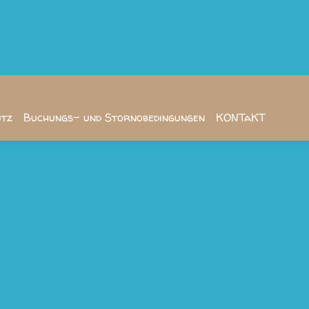
utz
Buchungs- und Stornobedingungen
KONTaKT