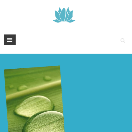
Tintenyoga
Zentangle
und
Marmayoga