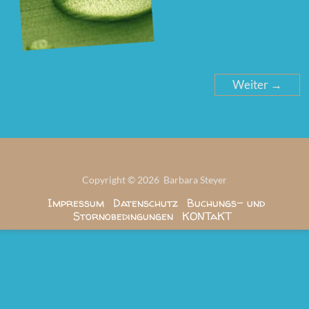
Weiter →
Copyright © 2026 Barbara Steyer
Impressum
Datenschutz
Buchungs- und
Stornobedingungen
KONTaKT