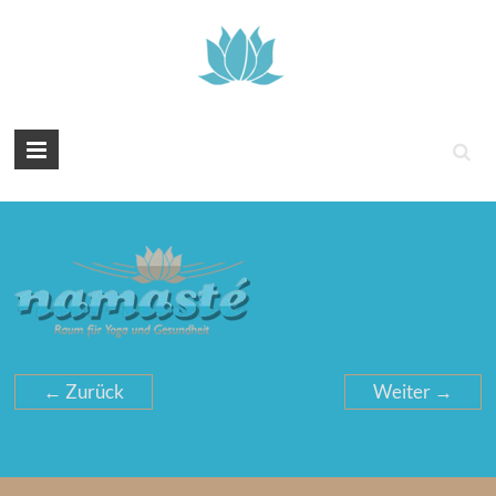
Tintenyoga
Zentangle
und
Marmayoga
← Zurück
Weiter →