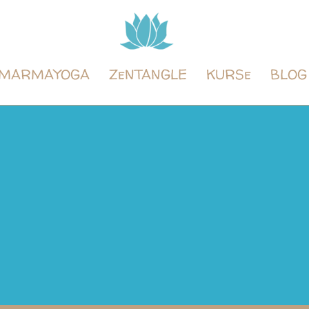
Tintenyoga
Zentangle
und
MARMAYOGA
ZeNTANGLE
KURSe
BLOG
Marmayoga