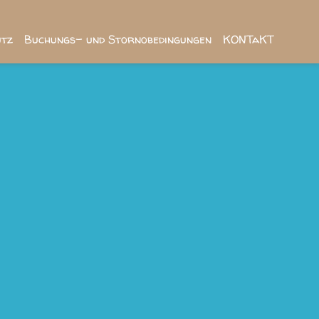
utz
Buchungs- und Stornobedingungen
KONTaKT