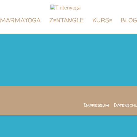
Tintenyog
MARMAYOGA
ZeNTANGLE
KURSe
BLOG
Zentangle
und
Marmayoga
Impressum
Datensch