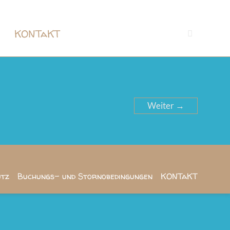
a
KONTaKT
Weiter →
utz
Buchungs- und Stornobedingungen
KONTaKT