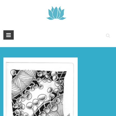
Tintenyoga
Zentangle
und
Marmayoga