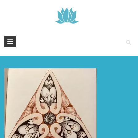
Tintenyoga
Zentangle
und
Marmayoga