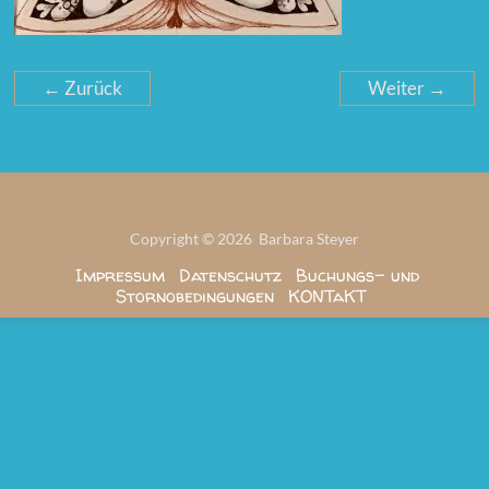
← Zurück
Weiter →
Copyright © 2026 Barbara Steyer
Impressum
Datenschutz
Buchungs- und
Stornobedingungen
KONTaKT